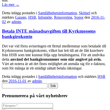
alla.
Läs mer
→
Detta inlägg postades i
Samfällighetsinformation
,
Skötsel
och
märktes
Garage
,
HSB
,
Infomöte
,
Renovering
,
Sopor
den
2016-11-
02
av
admin
.
Betala INTE månadsavgiften till Kyrkmossens
bankgirokonto
Det var vid förra aviseringen ett flertal medlemmar som betalade till
Kyrkmossens bankgirokonto, vilket har lett till att de fått kravbrev
från HSB som inte kunnat följa upp betalningarna. För att undvika
detta
använd det bankgironummer som står angivet på avin.
Värt att notera är att det finns möjlighet att anmäla sig för e-faktura,
som för många är ett smidigt sättatt betala räkningar.
Detta inlägg postades i
Samfällighetsinformation
och märktes
HSB
den
2016-11-01
av
admin
.
Sök
efter:
Prenumerera på vårt nyhetsbrev