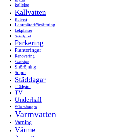
Julgran
kallelse
Kallvatten
Kulvert
Lantmäteriförrättning
Lekplatser
Nyinflyttad
Parkering
Planteringar
Renovering
Skadedjur
Snöröjning
Sopor
Städdagar
Trädgård
TV
Underhåll
Valberedningen
Varmvatten
Varning
Värme