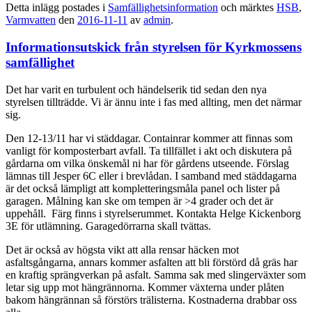
Detta inlägg postades i
Samfällighetsinformation
och märktes
HSB
,
Varmvatten
den
2016-11-11
av
admin
.
Informationsutskick från styrelsen för Kyrkmossens
samfällighet
Det har varit en turbulent och händelserik tid sedan den nya
styrelsen tillträdde. Vi är ännu inte i fas med allting, men det närmar
sig.
Den 12-13/11 har vi städdagar. Containrar kommer att finnas som
vanligt för komposterbart avfall. Ta tillfället i akt och diskutera på
gårdarna om vilka önskemål ni har för gårdens utseende. Förslag
lämnas till Jesper 6C eller i brevlådan. I samband med städdagarna
är det också lämpligt att kompletteringsmåla panel och lister på
garagen. Målning kan ske om tempen är >4 grader och det är
uppehåll. Färg finns i styrelserummet. Kontakta Helge Kickenborg
3E för utlämning. Garagedörrarna skall tvättas.
Det är också av högsta vikt att alla rensar häcken mot
asfaltsgångarna, annars kommer asfalten att bli förstörd då gräs har
en kraftig sprängverkan på asfalt. Samma sak med slingerväxter som
letar sig upp mot hängrännorna. Kommer växterna under plåten
bakom hängrännan så förstörs trälisterna. Kostnaderna drabbar oss