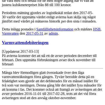
får vara med och betala för de med högre åtgång har vi valt att
justera kubikmeterpriset från 88 till 100 kronor.
Periodens mätning gjordes av logistikskäl redan den 2017-05-
30 varför det uppmätta värdet enligt avierna kan skilja sig något
jämfört med värdet på mätarens historik per den sista i månaden.
Detta inlägg postades i
Samfällighetsinformation
och märktes
HSB
,
Varmvatten
den
2017-05-31
av
admin
.
Varmvattendebiteringen
[Uppdaterat 2017-03-13]
På avierna kommer det att stå ett de avser perioden december till
februari. Den uppmätta förbrukningen avser dock november till
februari
Många blev förmodligen glatt överaskade över den låga
varmvattenräkningen förra gången. Tyvärr berodde detta på en
felaktighet som gjorde att det debiterades för en månad istället för
två som var meningen. Denna gång blir det istället fyra månader för
att komma i fas. Det kommer också att framgå av aviseringen att det
avser perioden 2016-11-01 till 2017-02-28, trots att det vid förra
aviseringen stod att den asvsåg oktober-november.