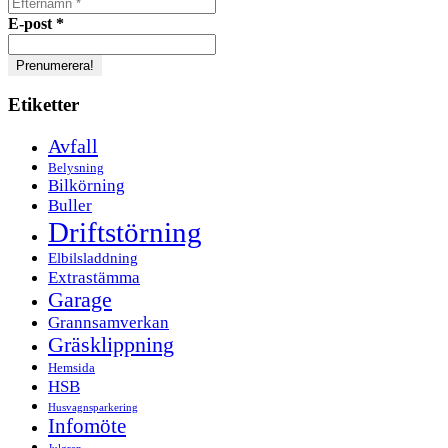
E-post
*
Etiketter
Avfall
Belysning
Bilkörning
Buller
Driftstörning
Elbilsladdning
Extrastämma
Garage
Grannsamverkan
Gräsklippning
Hemsida
HSB
Husvagnsparkering
Infomöte