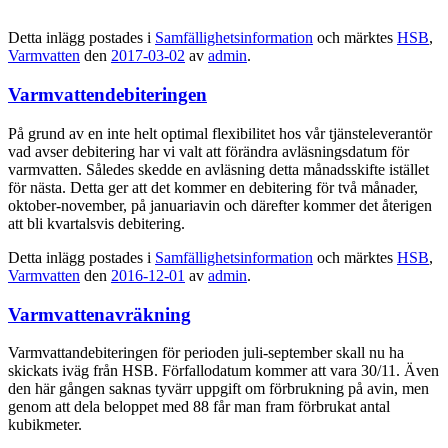
Detta inlägg postades i
Samfällighetsinformation
och märktes
HSB
,
Varmvatten
den
2017-03-02
av
admin
.
Varmvattendebiteringen
På grund av en inte helt optimal flexibilitet hos vår tjänsteleverantör
vad avser debitering har vi valt att förändra avläsningsdatum för
varmvatten. Således skedde en avläsning detta månadsskifte istället
för nästa. Detta ger att det kommer en debitering för två månader,
oktober-november, på januariavin och därefter kommer det återigen
att bli kvartalsvis debitering.
Detta inlägg postades i
Samfällighetsinformation
och märktes
HSB
,
Varmvatten
den
2016-12-01
av
admin
.
Varmvattenavräkning
Varmvattandebiteringen för perioden juli-september skall nu ha
skickats iväg från HSB. Förfallodatum kommer att vara 30/11. Även
den här gången saknas tyvärr uppgift om förbrukning på avin, men
genom att dela beloppet med 88 får man fram förbrukat antal
kubikmeter.