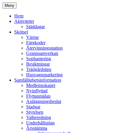
Hoppa
Meny
till
Kyrkmossens officiella hemssida
Kyrkmossen
innehåll
Hem
Aktiviteter
Städdagar
Skötsel
Värme
Färgkoder
Återvinningsstation
Grannsamverkan
Sophantering
Besiktningar
Trädgårdstips
Husvagnsparkering
Samfällighetsinformation
Medlemsskapet
Nyinflyttad
Flyttanmälan
Anläggningsbeslut
Stadgar
Styrelsen
Valberedning
Underhållsplan
Årsstämma