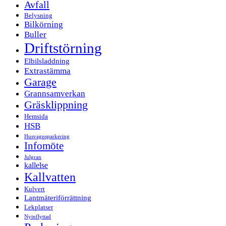
Avfall
Belysning
Bilkörning
Buller
Driftstörning
Elbilsladdning
Extrastämma
Garage
Grannsamverkan
Gräsklippning
Hemsida
HSB
Husvagnsparkering
Infomöte
Julgran
kallelse
Kallvatten
Kulvert
Lantmäteriförrättning
Lekplatser
Nyinflyttad