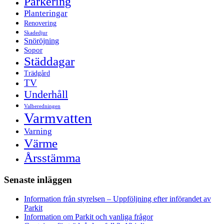
Parkering
Planteringar
Renovering
Skadedjur
Snöröjning
Sopor
Städdagar
Trädgård
TV
Underhåll
Valberedningen
Varmvatten
Varning
Värme
Årsstämma
Senaste inläggen
Information från styrelsen – Uppföljning efter införandet av
Parkit
Information om Parkit och vanliga frågor