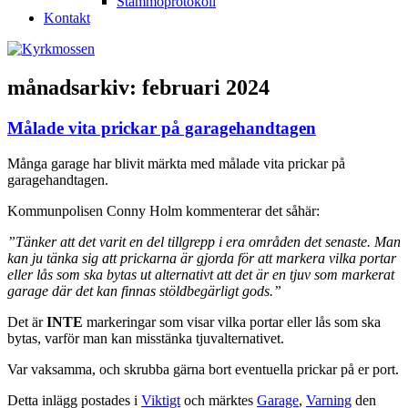
Stämmoprotokoll
Kontakt
månadsarkiv:
februari 2024
Målade vita prickar på garagehandtagen
Många garage har blivit märkta med målade vita prickar på
garagehandtagen.
Kommunpolisen Conny Holm kommenterar det såhär:
”Tänker att det varit en del tillgrepp i era områden det senaste. Man
kan ju tänka sig att prickarna är gjorda för att markera vilka portar
eller lås som ska bytas ut alternativt att det är en tjuv som markerat
garage där det kan finnas stöldbegärligt gods.”
Det är
INTE
markeringar som visar vilka portar eller lås som ska
bytas, varför man kan misstänka tjuvalternativet.
Var vaksamma, och skrubba gärna bort eventuella prickar på er port.
Detta inlägg postades i
Viktigt
och märktes
Garage
,
Varning
den