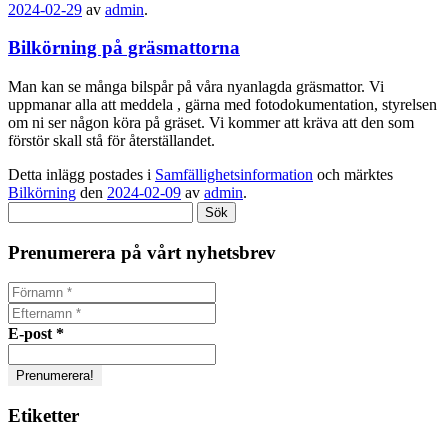
2024-02-29
av
admin
.
Bilkörning på gräsmattorna
Man kan se många bilspår på våra nyanlagda gräsmattor. Vi
uppmanar alla att meddela , gärna med fotodokumentation, styrelsen
om ni ser någon köra på gräset. Vi kommer att kräva att den som
förstör skall stå för återställandet.
Detta inlägg postades i
Samfällighetsinformation
och märktes
Bilkörning
den
2024-02-09
av
admin
.
Sök
efter:
Prenumerera på vårt nyhetsbrev
E-post
*
Etiketter