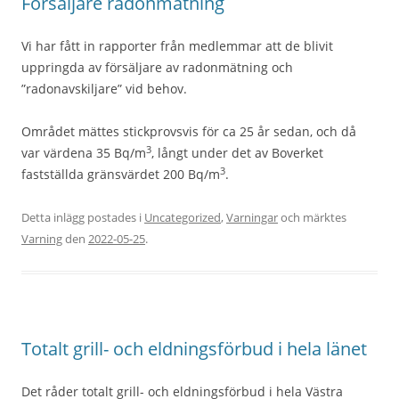
Försäljare radonmätning
Vi har fått in rapporter från medlemmar att de blivit
uppringda av försäljare av radonmätning och
”radonavskiljare” vid behov.
Området mättes stickprovsvis för ca 25 år sedan, och då
3
var värdena 35 Bq/m
, långt under det av Boverket
3
fastställda gränsvärdet 200 Bq/m
.
Detta inlägg postades i
Uncategorized
,
Varningar
och märktes
Varning
den
2022-05-25
.
Totalt grill- och eldningsförbud i hela länet
Det råder totalt grill- och eldningsförbud i hela Västra