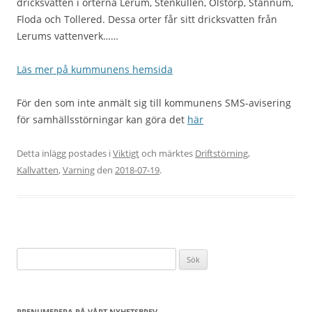
dricksvatten i orterna Lerum, Stenkullen, Olstorp, Stannum,
Floda och Tollered. Dessa orter får sitt dricksvatten från
Lerums vattenverk……
Läs mer på kummunens hemsida
För den som inte anmält sig till kommunens SMS-avisering
för samhällsstörningar kan göra det
här
Detta inlägg postades i
Viktigt
och märktes
Driftstörning
,
Kallvatten
,
Varning
den
2018-07-19
.
Sök
efter:
PRENUMERERA PÅ VÅRT NYHETSBREV