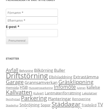
E-post
*
ETIKETTER
Avfall
Bilkörning
Buller
Belysning
Driftstörning
Extrastämma
Elbilsladdning
Garage
Gräsklippning
Grannsamverkan
Infomöte
HSB
kallelse
Hemsida
Husvagnsparkering
Julgran
Kallvatten
Lantmäteriförrättning
Kulvert
Lekplatser
Parkering
Planteringar
Renovering
Nyinflyttad
Städdagar
TV
Snöröjning
Sopor
Trädgård
Skadedjur