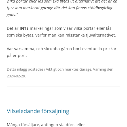
vilka portar eller lås som ska bytas ut alternativt att det är en
tjuv som markerat garage där det kan finnas stöldbegärligt
gods.”
Det är
INTE
markeringar som visar vilka portar eller lås
som ska bytas, varför man kan misstänka tjuvalternativet.
Var vaksamma, och skrubba gärna bort eventuella prickar
på er port.
Detta inlägg postades i
Viktigt
och märktes
Garage
,
Varning
den
2024-02-29
.
Vilseledande försäljning
Många försäljare, antingen via dörr- eller