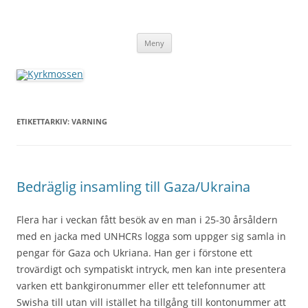
Hoppa
till
Kyrkmossen
innehåll
Kyrkmossens officiella hemssida
Meny
ETIKETTARKIV:
VARNING
Bedräglig insamling till Gaza/Ukraina
Flera har i veckan fått besök av en man i 25-30 årsåldern
med en jacka med UNHCRs logga som uppger sig samla in
pengar för Gaza och Ukriana. Han ger i förstone ett
trovärdigt och sympatiskt intryck, men kan inte presentera
varken ett bankgironummer eller ett telefonnumer att
Swisha till utan vill istället ha tillgång till kontonummer att