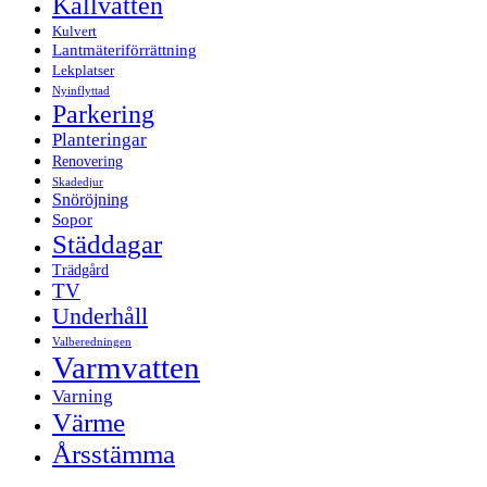
Kallvatten
Kulvert
Lantmäteriförrättning
Lekplatser
Nyinflyttad
Parkering
Planteringar
Renovering
Skadedjur
Snöröjning
Sopor
Städdagar
Trädgård
TV
Underhåll
Valberedningen
Varmvatten
Varning
Värme
Årsstämma