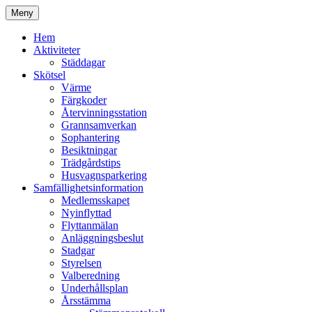
Hoppa
Meny
till
Kyrkmossens officiella hemssida
Kyrkmossen
innehåll
Hem
Aktiviteter
Städdagar
Skötsel
Värme
Färgkoder
Återvinningsstation
Grannsamverkan
Sophantering
Besiktningar
Trädgårdstips
Husvagnsparkering
Samfällighetsinformation
Medlemsskapet
Nyinflyttad
Flyttanmälan
Anläggningsbeslut
Stadgar
Styrelsen
Valberedning
Underhållsplan
Årsstämma