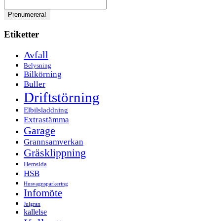
Etiketter
Avfall
Belysning
Bilkörning
Buller
Driftstörning
Elbilsladdning
Extrastämma
Garage
Grannsamverkan
Gräsklippning
Hemsida
HSB
Husvagnsparkering
Infomöte
Julgran
kallelse