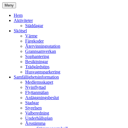
Hoppa
Meny
till
Kyrkmossens officiella hemssida
Kyrkmossen
innehåll
Hem
Aktiviteter
Städdagar
Skötsel
Värme
Färgkoder
Återvinningsstation
Grannsamverkan
Sophantering
Besiktningar
Trädgårdstips
Husvagnsparkering
Samfällighetsinformation
Medlemsskapet
Nyinflyttad
Flyttanmälan
Anläggningsbeslut
Stadgar
Styrelsen
Valberedning
Underhållsplan
Årsstämma