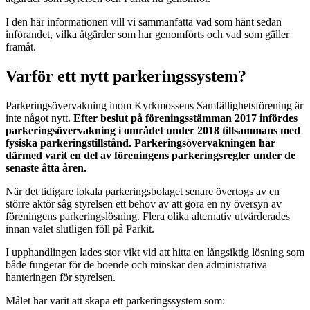
I den här informationen vill vi sammanfatta vad som hänt sedan
införandet, vilka åtgärder som har genomförts och vad som gäller
framåt.
Varför ett nytt parkeringssystem?
Parkeringsövervakning inom Kyrkmossens Samfällighetsförening är
inte något nytt.
Efter beslut på föreningsstämman 2017 infördes
parkeringsövervakning i området under 2018 tillsammans med
fysiska parkeringstillstånd. Parkeringsövervakningen har
därmed varit en del av föreningens parkeringsregler under de
senaste åtta åren.
När det tidigare lokala parkeringsbolaget senare övertogs av en
större aktör såg styrelsen ett behov av att göra en ny översyn av
föreningens parkeringslösning. Flera olika alternativ utvärderades
innan valet slutligen föll på Parkit.
I upphandlingen lades stor vikt vid att hitta en långsiktig lösning som
både fungerar för de boende och minskar den administrativa
hanteringen för styrelsen.
Målet har varit att skapa ett parkeringssystem som: