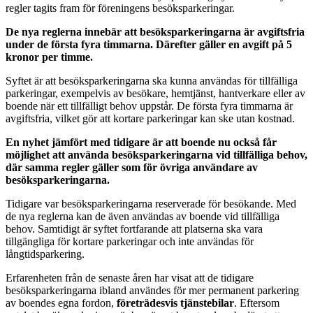
regler tagits fram för föreningens besöksparkeringar.
De nya reglerna innebär att besöksparkeringarna är avgiftsfria
under de första fyra timmarna. Därefter gäller en avgift på 5
kronor per timme.
Syftet är att besöksparkeringarna ska kunna användas för tillfälliga
parkeringar, exempelvis av besökare, hemtjänst, hantverkare eller av
boende när ett tillfälligt behov uppstår. De första fyra timmarna är
avgiftsfria, vilket gör att kortare parkeringar kan ske utan kostnad.
En nyhet jämfört med tidigare är att boende nu också får
möjlighet att använda besöksparkeringarna vid tillfälliga behov,
där samma regler gäller som för övriga användare av
besöksparkeringarna.
Tidigare var besöksparkeringarna reserverade för besökande. Med
de nya reglerna kan de även användas av boende vid tillfälliga
behov. Samtidigt är syftet fortfarande att platserna ska vara
tillgängliga för kortare parkeringar och inte användas för
långtidsparkering.
Erfarenheten från de senaste åren har visat att de tidigare
besöksparkeringarna ibland användes för mer permanent parkering
av boendes egna fordon,
företrädesvis tjänstebilar
. Eftersom