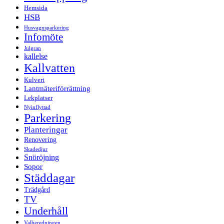
Hemsida
HSB
Husvagnsparkering
Infomöte
Julgran
kallelse
Kallvatten
Kulvert
Lantmäteriförrättning
Lekplatser
Nyinflyttad
Parkering
Planteringar
Renovering
Skadedjur
Snöröjning
Sopor
Städdagar
Trädgård
TV
Underhåll
Valberedningen