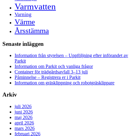
Varmvatten
Varning
Värme
Årsstämma
Senaste inläggen
Information från styrelsen – Uppföljning efter införandet av
Parkit
Information om Parkit och vanliga frågor
Container för trädgårdsavfall 3–13 juli
Påminnelse – Registrera er i Parkit
Information om gräsklippning och robotgräsklippare
Arkiv
juli 2026
juni 2026
maj 2026
april 2026
mars 2026
februari 2026