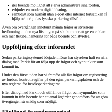
ger boende möjlighet att själva administrera sina fordon,
erbjuder en modern digital lösning,
samtidigt som hushåll utan e-post eller internet fortsatt kan få
hjälp och erbjudas fysiska parkeringstillstånd.
Även om övergången inneburit många frågor är styrelsens
bedömning att den nya lösningen på sikt kommer att ge en enklare
och mer flexibel hantering för både boende och styrelse.
Uppföljning efter införandet
Sedan parkeringssystemet började införas har styrelsen haft en nära
dialog med Parkit för att följa upp de frågor och synpunkter som
kommit in.
Under den första tiden har vi framför allt fått frågor om registrering
av fordon, kontrollavgifter på den egna parkeringsplatsen och de
nya reglerna för besöksparkeringarna.
Efter dialog med Parkit och utifrån de frågor och synpunkter som
kommit in från boende har ett antal åtgärder genomförts för att göra
övergången så smidig som möjligt.
Förlängd övergångsperiod