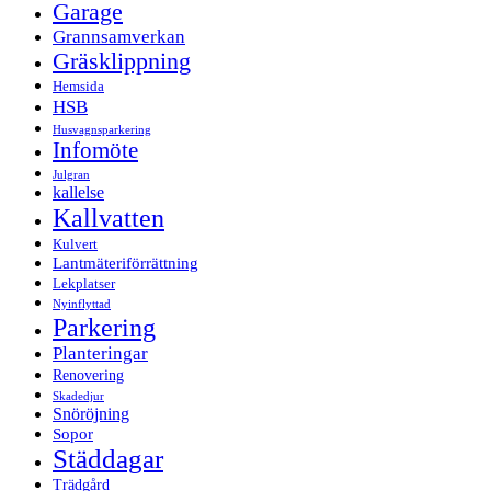
Garage
Grannsamverkan
Gräsklippning
Hemsida
HSB
Husvagnsparkering
Infomöte
Julgran
kallelse
Kallvatten
Kulvert
Lantmäteriförrättning
Lekplatser
Nyinflyttad
Parkering
Planteringar
Renovering
Skadedjur
Snöröjning
Sopor
Städdagar
Trädgård