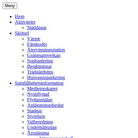
Hoppa
Meny
till
Kyrkmossens officiella hemssida
Kyrkmossen
innehåll
Hem
Aktiviteter
Städdagar
Skötsel
Värme
Färgkoder
Återvinningsstation
Grannsamverkan
Sophantering
Besiktningar
Trädgårdstips
Husvagnsparkering
Samfällighetsinformation
Medlemsskapet
Nyinflyttad
Flyttanmälan
Anläggningsbeslut
Stadgar
Styrelsen
Valberedning
Underhållsplan
Årsstämma