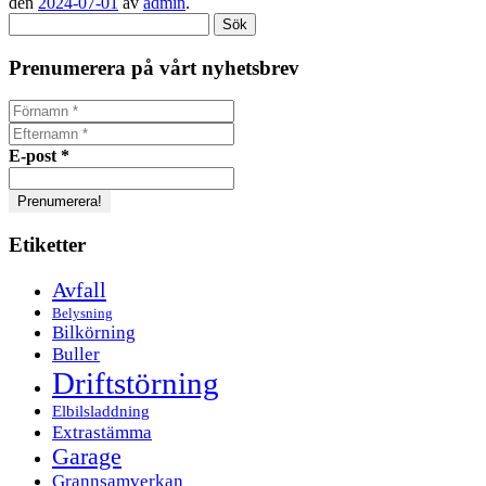
den
2024-07-01
av
admin
.
Sök
efter:
Prenumerera på vårt nyhetsbrev
E-post
*
Etiketter
Avfall
Belysning
Bilkörning
Buller
Driftstörning
Elbilsladdning
Extrastämma
Garage
Grannsamverkan