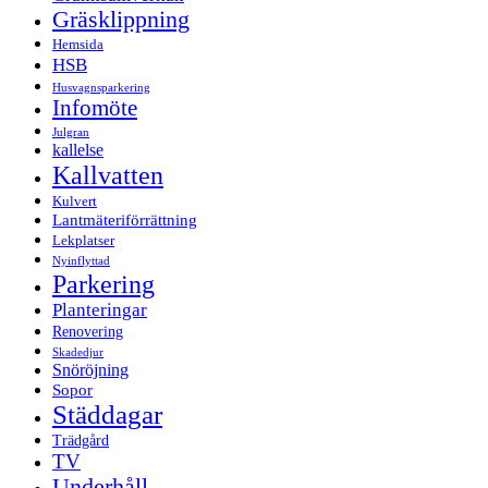
Gräsklippning
Hemsida
HSB
Husvagnsparkering
Infomöte
Julgran
kallelse
Kallvatten
Kulvert
Lantmäteriförrättning
Lekplatser
Nyinflyttad
Parkering
Planteringar
Renovering
Skadedjur
Snöröjning
Sopor
Städdagar
Trädgård
TV
Underhåll