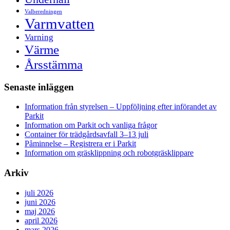
Valberedningen
Varmvatten
Varning
Värme
Årsstämma
Senaste inläggen
Information från styrelsen – Uppföljning efter införandet av
Parkit
Information om Parkit och vanliga frågor
Container för trädgårdsavfall 3–13 juli
Påminnelse – Registrera er i Parkit
Information om gräsklippning och robotgräsklippare
Arkiv
juli 2026
juni 2026
maj 2026
april 2026
mars 2026