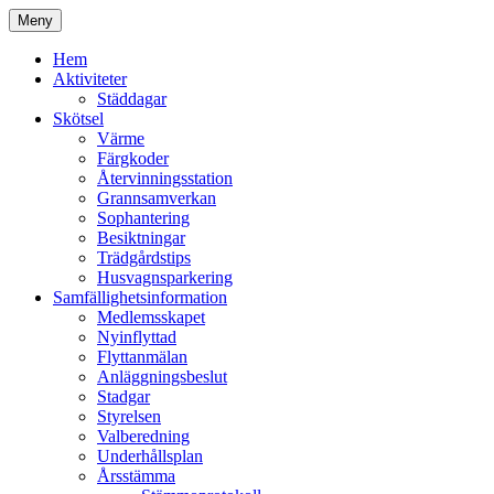
Hoppa
Meny
till
Kyrkmossens officiella hemssida
Kyrkmossen
innehåll
Hem
Aktiviteter
Städdagar
Skötsel
Värme
Färgkoder
Återvinningsstation
Grannsamverkan
Sophantering
Besiktningar
Trädgårdstips
Husvagnsparkering
Samfällighetsinformation
Medlemsskapet
Nyinflyttad
Flyttanmälan
Anläggningsbeslut
Stadgar
Styrelsen
Valberedning
Underhållsplan
Årsstämma