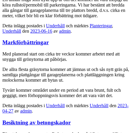
köra rullstol/permobil till parkeringarna. Vi har bestämt att bredda
alla gångar till garageplanerna till tre plattors bredd, d.v.s. cirka en
meter, vilket bör bli en klar förbättring mot tidigare.
Detta inlägg postades i
Underhåll
och märktes
Planteringar
,
Underhåll
den
2023-06-16
av
admin
.
Markförbättringar
Med planerad start om cirka tre veckor kommer arbetet med att
snygga till grönytorna att påbörjas.
De allra flesta gräsytorna kommer att jämnas ut och sås nytt gräs på,
samtliga plattgångar till garageplanerna och plattläggningen kring
molockerna kommer att bytas ut.
Tyvärr kommer området under en period att vara brunt, fult och
geggigt, men förhoppningsvis kommer det att vara värt det.
Detta inlägg postades i
Underhåll
och märktes
Underhåll
den
2023-
04-27
av
admin
.
Besiktning av betongskador