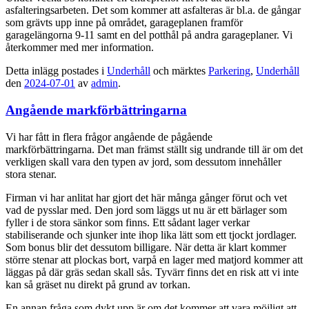
asfalteringsarbeten. Det som kommer att asfalteras är bl.a. de gångar
som grävts upp inne på området, garageplanen framför
garagelängorna 9-11 samt en del potthål på andra garageplaner. Vi
återkommer med mer information.
Detta inlägg postades i
Underhåll
och märktes
Parkering
,
Underhåll
den
2024-07-01
av
admin
.
Angående markförbättringarna
Vi har fått in flera frågor angående de pågående
markförbättringarna. Det man främst ställt sig undrande till är om det
verkligen skall vara den typen av jord, som dessutom innehåller
stora stenar.
Firman vi har anlitat har gjort det här många gånger förut och vet
vad de pysslar med. Den jord som läggs ut nu är ett bärlager som
fyller i de stora sänkor som finns. Ett sådant lager verkar
stabiliserande och sjunker inte ihop lika lätt som ett tjockt jordlager.
Som bonus blir det dessutom billigare. När detta är klart kommer
större stenar att plockas bort, varpå en lager med matjord kommer att
läggas på där gräs sedan skall sås. Tyvärr finns det en risk att vi inte
kan så gräset nu direkt på grund av torkan.
En annan fråga som dykt upp är om det kommer att vara möjligt att