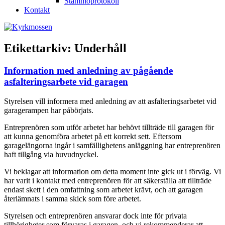
Stämmoprotokoll
Kontakt
Etikettarkiv:
Underhåll
Information med anledning av pågående
asfalteringsarbete vid garagen
Styrelsen vill informera med anledning av att asfalteringsarbetet vid
garagerampen har påbörjats.
Entreprenören som utför arbetet har behövt tillträde till garagen för
att kunna genomföra arbetet på ett korrekt sett. Eftersom
garagelängorna ingår i samfällighetens anläggning har entreprenören
haft tillgång via huvudnyckel.
Vi beklagar att information om detta moment inte gick ut i förväg. Vi
har varit i kontakt med entreprenören för att säkerställa att tillträde
endast skett i den omfattning som arbetet krävt, och att garagen
återlämnats i samma skick som före arbetet.
Styrelsen och entreprenören ansvarar dock inte för privata
tillhörigheter som förvaras i garagen, och vi rekommenderar att