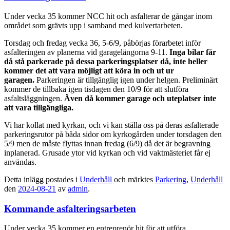
Under vecka 35 kommer NCC hit och asfalterar de gångar inom
området som grävts upp i samband med kulvertarbeten.
Torsdag och fredag vecka 36, 5-6/9, påbörjas förarbetet inför
asfalteringen av planerna vid garagelängorna 9-11.
Inga bilar får
då stå parkerade på dessa parkeringsplatser då, inte heller
kommer det att vara möjligt att köra in och ut ur
garagen.
Parkeringen är tillgänglig igen under helgen.
Preliminärt
kommer de tillbaka igen tisdagen den 10/9 för att slutföra
asfaltsläggningen.
Även då kommer garage och uteplatser inte
att vara tillgängliga.
Vi har kollat med kyrkan, och vi kan ställa oss på deras asfalterade
parkeringsrutor på båda sidor om kyrkogården under torsdagen den
5/9 men de måste flyttas innan fredag (6/9) då det är begravning
inplanerad. Grusade ytor vid kyrkan och vid vaktmästeriet får ej
användas.
Detta inlägg postades i
Underhåll
och märktes
Parkering
,
Underhåll
den
2024-08-21
av
admin
.
Kommande asfalteringsarbeten
Under vecka 35 kommer en entreprenör hit för att utföra