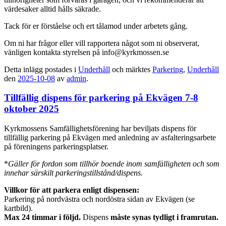
värdesaker alltid hålls säkrade.
Tack för er förståelse och ert tålamod under arbetets gång.
Om ni har frågor eller vill rapportera något som ni observerat,
vänligen kontakta styrelsen på info@kyrkmossen.se
Detta inlägg postades i
Underhåll
och märktes
Parkering
,
Underhåll
den
2025-10-08
av
admin
.
Tillfällig dispens för parkering på Ekvägen 7-8
oktober 2025
Kyrkmossens Samfällighetsförening har beviljats dispens för
tillfällig parkering på Ekvägen med anledning av asfalteringsarbete
på föreningens parkeringsplatser.
*
Gäller för fordon som tillhör boende inom samfälligheten och som
innehar särskilt parkeringstillstånd/dispens.
Villkor för att parkera enligt dispensen:
Parkering på nordvästra och nordöstra sidan av Ekvägen (se
kartbild).
Max 24 timmar i följd.
Dispens
måste synas tydligt i framrutan.