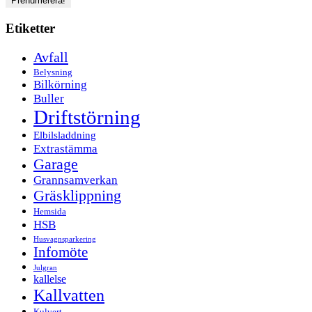
Etiketter
Avfall
Belysning
Bilkörning
Buller
Driftstörning
Elbilsladdning
Extrastämma
Garage
Grannsamverkan
Gräsklippning
Hemsida
HSB
Husvagnsparkering
Infomöte
Julgran
kallelse
Kallvatten
Kulvert