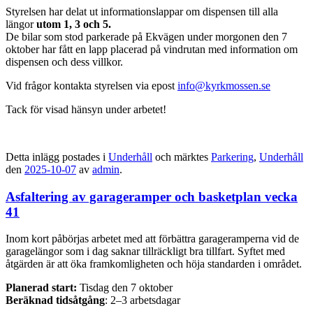
Styrelsen har delat ut informationslappar om dispensen till alla
längor
utom 1, 3 och 5.
De bilar som stod parkerade på Ekvägen under morgonen den 7
oktober har fått en lapp placerad på vindrutan med information om
dispensen och dess villkor.
Vid frågor kontakta styrelsen via epost
info@kyrkmossen.se
Tack för visad hänsyn under arbetet!
Detta inlägg postades i
Underhåll
och märktes
Parkering
,
Underhåll
den
2025-10-07
av
admin
.
Asfaltering av garageramper och basketplan vecka
41
Inom kort påbörjas arbetet med att förbättra garageramperna vid de
garagelängor som i dag saknar tillräckligt bra tillfart. Syftet med
åtgärden är att öka framkomligheten och höja standarden i området.
Planerad start:
Tisdag den 7 oktober
Beräknad tidsåtgång
: 2–3 arbetsdagar