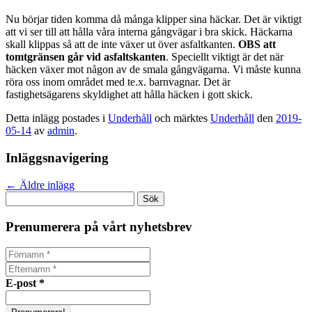
Nu börjar tiden komma då många klipper sina häckar. Det är viktigt
att vi ser till att hålla våra interna gångvägar i bra skick. Häckarna
skall klippas så att de inte växer ut över asfaltkanten.
OBS att
tomtgränsen går vid asfaltskanten
. Speciellt viktigt är det när
häcken växer mot någon av de smala gångvägarna. Vi måste kunna
röra oss inom området med te.x. barnvagnar. Det är
fastighetsägarens skyldighet att hålla häcken i gott skick.
Detta inlägg postades i
Underhåll
och märktes
Underhåll
den
2019-
05-14
av
admin
.
Inläggsnavigering
←
Äldre inlägg
Sök
efter:
Prenumerera på vårt nyhetsbrev
E-post
*