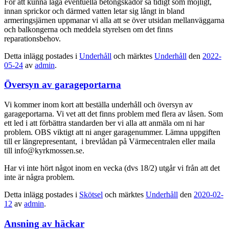
För att kunna laga eventuella betongskador så tidigt som möjligt,
innan sprickor och därmed vatten letar sig långt in bland
armeringsjärnen uppmanar vi alla att se över utsidan mellanväggarna
och balkongerna och meddela styrelsen om det finns
reparationsbehov.
Detta inlägg postades i
Underhåll
och märktes
Underhåll
den
2022-
05-24
av
admin
.
Översyn av garageportarna
Vi kommer inom kort att beställa underhåll och översyn av
garageportarna. Vi vet att det finns problem med flera av låsen. Som
ett led i att förbättra standarden ber vi alla att anmäla om ni har
problem. OBS viktigt att ni anger garagenummer. Lämna uppgiften
till er längrepresentant, i brevlådan på Värmecentralen eller maila
till info@kyrkmossen.se.
Har vi inte hört något inom en vecka (dvs 18/2) utgår vi från att det
inte är några problem.
Detta inlägg postades i
Skötsel
och märktes
Underhåll
den
2020-02-
12
av
admin
.
Ansning av häckar