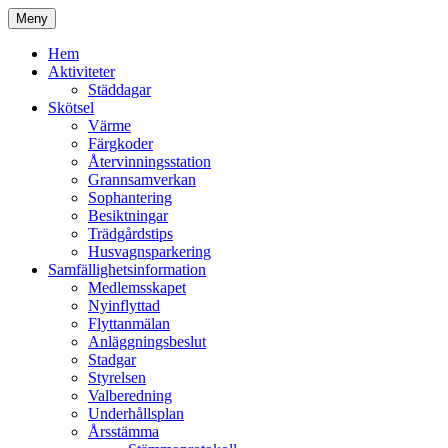
Hoppa
Meny
till
Kyrkmossens officiella hemssida
Kyrkmossen
innehåll
Hem
Aktiviteter
Städdagar
Skötsel
Värme
Färgkoder
Återvinningsstation
Grannsamverkan
Sophantering
Besiktningar
Trädgårdstips
Husvagnsparkering
Samfällighetsinformation
Medlemsskapet
Nyinflyttad
Flyttanmälan
Anläggningsbeslut
Stadgar
Styrelsen
Valberedning
Underhållsplan
Årsstämma