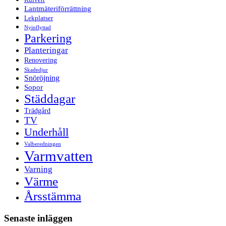
Lantmäteriförrättning
Lekplatser
Nyinflyttad
Parkering
Planteringar
Renovering
Skadedjur
Snöröjning
Sopor
Städdagar
Trädgård
TV
Underhåll
Valberedningen
Varmvatten
Varning
Värme
Årsstämma
Senaste inläggen