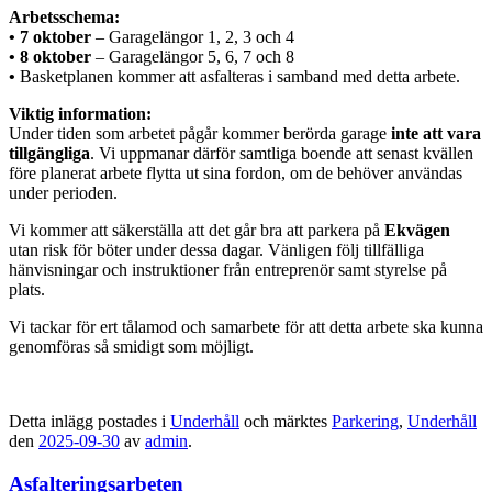
Arbetsschema:
• 7 oktober
– Garagelängor 1, 2, 3 och 4
• 8 oktober
– Garagelängor 5, 6, 7 och 8
•
Basketplanen kommer att asfalteras i samband med detta arbete.
Viktig information:
Under tiden som arbetet pågår kommer berörda garage
inte att vara
tillgängliga
. Vi uppmanar därför samtliga boende att senast kvällen
före planerat arbete flytta ut sina fordon, om de behöver användas
under perioden.
Vi kommer att säkerställa att det går bra att parkera på
Ekvägen
utan risk för böter under dessa dagar. Vänligen följ tillfälliga
hänvisningar och instruktioner från entreprenör samt styrelse på
plats.
Vi tackar för ert tålamod och samarbete för att detta arbete ska kunna
genomföras så smidigt som möjligt.
Detta inlägg postades i
Underhåll
och märktes
Parkering
,
Underhåll
den
2025-09-30
av
admin
.
Asfalteringsarbeten