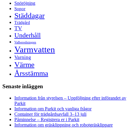
Snöröjning
Sopor
Städdagar
Trädgård
TV
Underhåll
Valberedningen
Varmvatten
Varning
Värme
Årsstämma
Senaste inläggen
Information från styrelsen – Uppföljning efter införandet av
Parkit
Information om Parkit och vanliga frågor
Container för trädgårdsavfall 3–13 juli
Påminnelse – Registrera er i Parkit
Information om gräsklippning och robotgräsklippare