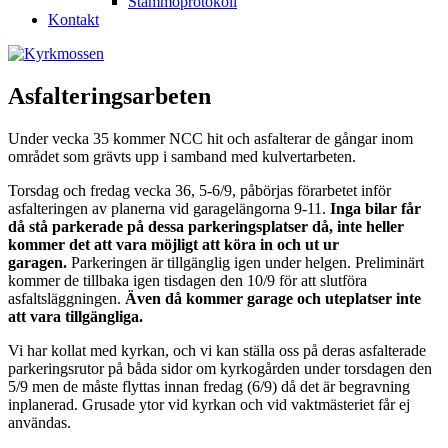
Stämmoprotokoll
Kontakt
Asfalteringsarbeten
Under vecka 35 kommer NCC hit och asfalterar de gångar inom
området som grävts upp i samband med kulvertarbeten.
Torsdag och fredag vecka 36, 5-6/9, påbörjas förarbetet inför
asfalteringen av planerna vid garagelängorna 9-11.
Inga bilar får
då stå parkerade på dessa parkeringsplatser då, inte heller
kommer det att vara möjligt att köra in och ut ur
garagen.
Parkeringen är tillgänglig igen under helgen.
Preliminärt
kommer de tillbaka igen tisdagen den 10/9 för att slutföra
asfaltsläggningen.
Även då kommer garage och uteplatser inte
att vara tillgängliga.
Vi har kollat med kyrkan, och vi kan ställa oss på deras asfalterade
parkeringsrutor på båda sidor om kyrkogården under torsdagen den
5/9 men de måste flyttas innan fredag (6/9) då det är begravning
inplanerad. Grusade ytor vid kyrkan och vid vaktmästeriet får ej
användas.