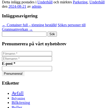
Detta inlägg postades i
Underhåll
och märktes
Parkering
,
Underhåll
den
2024-08-21
av
admin
.
Inläggsnavigering
←
Container full – tömning beställd
Sökes personer till
Grannsamverkan
→
Sök
efter:
Prenumerera på vårt nyhetsbrev
E-post
*
Etiketter
Avfall
Belysning
Bilkörning
Buller