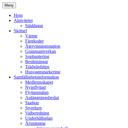
Hoppa
Meny
till
Kyrkmossens officiella hemssida
Kyrkmossen
innehåll
Hem
Aktiviteter
Städdagar
Skötsel
Värme
Färgkoder
Återvinningsstation
Grannsamverkan
Sophantering
Besiktningar
Trädgårdstips
Husvagnsparkering
Samfällighetsinformation
Medlemsskapet
Nyinflyttad
Flyttanmälan
Anläggningsbeslut
Stadgar
Styrelsen
Valberedning
Underhållsplan
Årsstämma