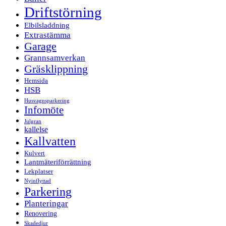
Driftstörning
Elbilsladdning
Extrastämma
Garage
Grannsamverkan
Gräsklippning
Hemsida
HSB
Husvagnsparkering
Infomöte
Julgran
kallelse
Kallvatten
Kulvert
Lantmäteriförrättning
Lekplatser
Nyinflyttad
Parkering
Planteringar
Renovering
Skadedjur