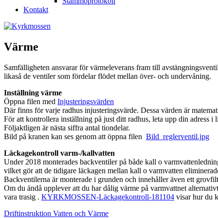
Stämmoprotokoll
Kontakt
Värme
Samfälligheten ansvarar för värmeleverans fram till avstängningsventil
likaså de ventiler som fördelar flödet mellan över- och undervåning.
Inställning värme
Öppna filen med
Injusteringsvärden
Där finns för varje radhus injusteringsvärde. Dessa värden är matematis
För att kontrollera inställning på just ditt radhus, leta upp din adress i
Följaktligen är nästa siffra antal tiondelar.
Bild på kranen kan ses genom att öppna filen
Bild_reglerventil.jpg
Läckagekontroll varm-/kallvatten
Under 2018 monterades backventiler på både kall o varmvattenledninga
vilket gör att de tidigare läckagen mellan kall o varmvatten eliminerad
Backventilerna är monterade i grunden och innehåller även ett grovfilt
Om du ändå upplever att du har dålig värme på varmvattnet alternativt k
vara trasig .
KYRKMOSSEN-Läckagekontroll-181104
visar hur du k
Driftinstruktion Vatten och Värme