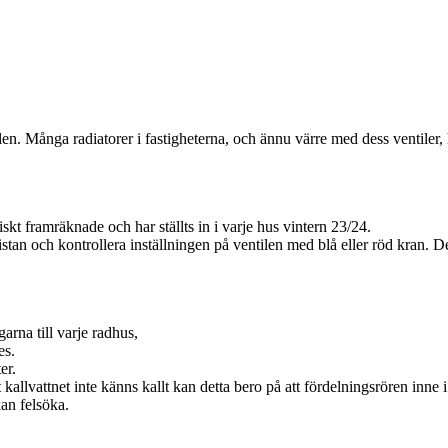
en. Många radiatorer i fastigheterna, och ännu värre med dess ventiler, 
kt framräknade och har ställts in i varje hus vintern 23/24.
 listan och kontrollera inställningen på ventilen med blå eller röd kran. De
rna till varje radhus,
es.
er.
allvattnet inte känns kallt kan detta bero på att fördelningsrören inne i
an felsöka.