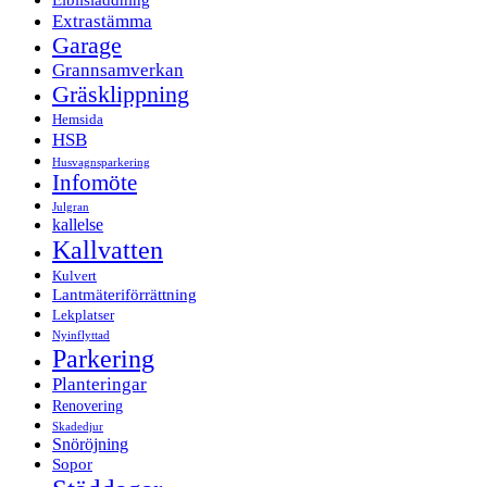
Extrastämma
Garage
Grannsamverkan
Gräsklippning
Hemsida
HSB
Husvagnsparkering
Infomöte
Julgran
kallelse
Kallvatten
Kulvert
Lantmäteriförrättning
Lekplatser
Nyinflyttad
Parkering
Planteringar
Renovering
Skadedjur
Snöröjning
Sopor