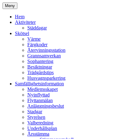
Hoppa
Meny
till
Kyrkmossens officiella hemssida
Kyrkmossen
innehåll
Hem
Aktiviteter
Städdagar
Skötsel
Värme
Färgkoder
Återvinningsstation
Grannsamverkan
Sophantering
Besiktningar
Trädgårdstips
Husvagnsparkering
Samfällighetsinformation
Medlemsskapet
Nyinflyttad
Flyttanmälan
Anläggningsbeslut
Stadgar
Styrelsen
Valberedning
Underhållsplan
Årsstämma