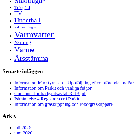
Städdagar
Trädgård
TV
Underhåll
Valberedningen
Varmvatten
Varning
Värme
Årsstämma
Senaste inläggen
Information från styrelsen – Uppföljning efter införandet av Par
Information om Parkit och vanliga frågor
Container för trädgårdsavfall 3–13 juli
Påminnelse – Registrera er i Parkit
Information om gräsklippning och robotgräsklippare
Arkiv
juli 2026
juni 2026