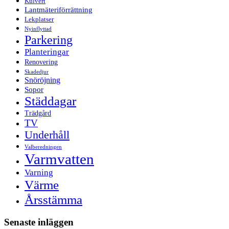
Kulvert
Lantmäteriförrättning
Lekplatser
Nyinflyttad
Parkering
Planteringar
Renovering
Skadedjur
Snöröjning
Sopor
Städdagar
Trädgård
TV
Underhåll
Valberedningen
Varmvatten
Varning
Värme
Årsstämma
Senaste inläggen