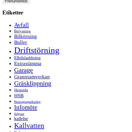
Etiketter
Avfall
Belysning
Bilkörning
Buller
Driftstörning
Elbilsladdning
Extrastämma
Garage
Grannsamverkan
Gräsklippning
Hemsida
HSB
Husvagnsparkering
Infomöte
Julgran
kallelse
Kallvatten