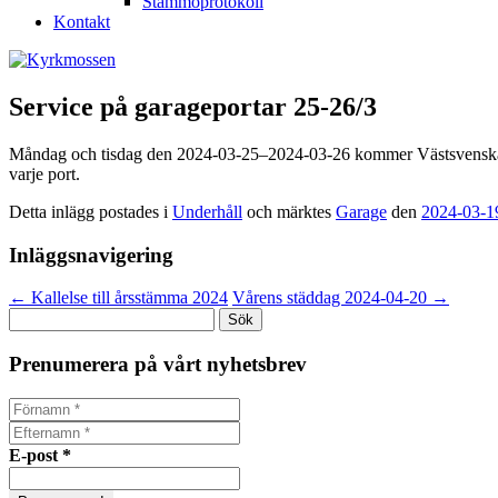
Stämmoprotokoll
Kontakt
Service på garageportar 25-26/3
Måndag och tisdag den 2024-03-25–2024-03-26 kommer Västsvenska port h
varje port.
Detta inlägg postades i
Underhåll
och märktes
Garage
den
2024-03-1
Inläggsnavigering
←
Kallelse till årsstämma 2024
Vårens städdag 2024-04-20
→
Sök
efter:
Prenumerera på vårt nyhetsbrev
E-post
*