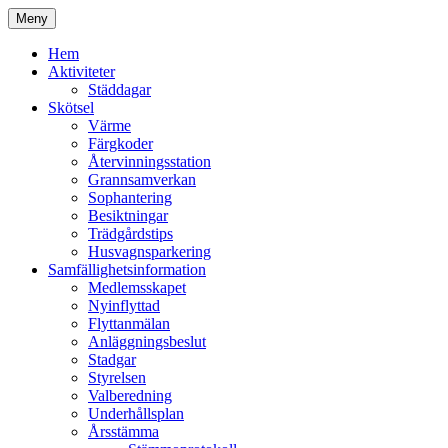
Hoppa
Meny
till
Kyrkmossens officiella hemssida
Kyrkmossen
innehåll
Hem
Aktiviteter
Städdagar
Skötsel
Värme
Färgkoder
Återvinningsstation
Grannsamverkan
Sophantering
Besiktningar
Trädgårdstips
Husvagnsparkering
Samfällighetsinformation
Medlemsskapet
Nyinflyttad
Flyttanmälan
Anläggningsbeslut
Stadgar
Styrelsen
Valberedning
Underhållsplan
Årsstämma