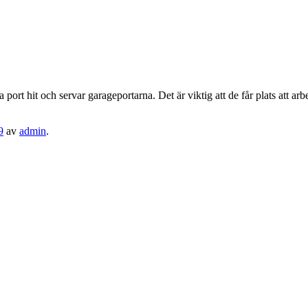
it och servar garageportarna. Det är viktig att de får plats att arbet
9
av
admin
.