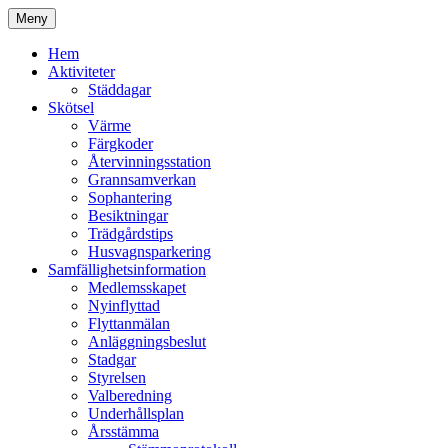
Hoppa
Meny
till
Kyrkmossens officiella hemssida
Kyrkmossen
innehåll
Hem
Aktiviteter
Städdagar
Skötsel
Värme
Färgkoder
Återvinningsstation
Grannsamverkan
Sophantering
Besiktningar
Trädgårdstips
Husvagnsparkering
Samfällighetsinformation
Medlemsskapet
Nyinflyttad
Flyttanmälan
Anläggningsbeslut
Stadgar
Styrelsen
Valberedning
Underhållsplan
Årsstämma