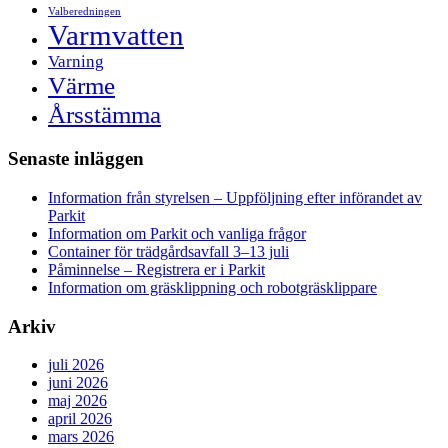
Valberedningen
Varmvatten
Varning
Värme
Årsstämma
Senaste inläggen
Information från styrelsen – Uppföljning efter införandet av
Parkit
Information om Parkit och vanliga frågor
Container för trädgårdsavfall 3–13 juli
Påminnelse – Registrera er i Parkit
Information om gräsklippning och robotgräsklippare
Arkiv
juli 2026
juni 2026
maj 2026
april 2026
mars 2026