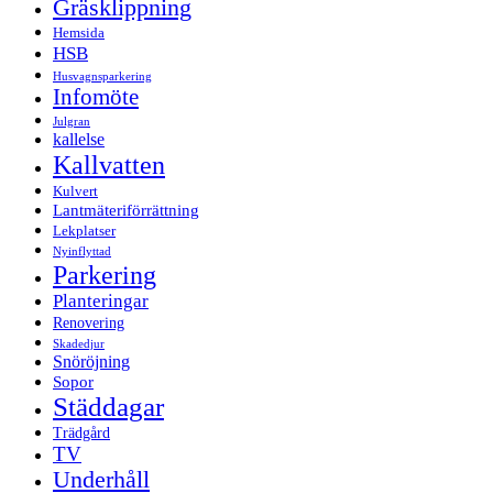
Gräsklippning
Hemsida
HSB
Husvagnsparkering
Infomöte
Julgran
kallelse
Kallvatten
Kulvert
Lantmäteriförrättning
Lekplatser
Nyinflyttad
Parkering
Planteringar
Renovering
Skadedjur
Snöröjning
Sopor
Städdagar
Trädgård
TV
Underhåll