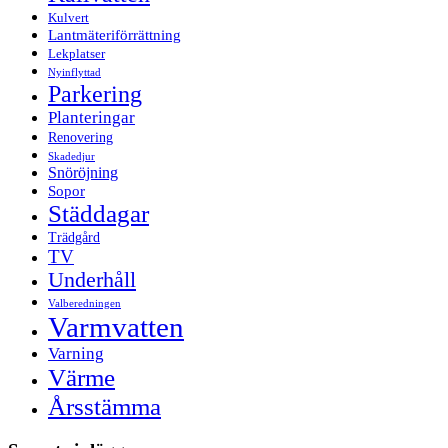
Kulvert
Lantmäteriförrättning
Lekplatser
Nyinflyttad
Parkering
Planteringar
Renovering
Skadedjur
Snöröjning
Sopor
Städdagar
Trädgård
TV
Underhåll
Valberedningen
Varmvatten
Varning
Värme
Årsstämma