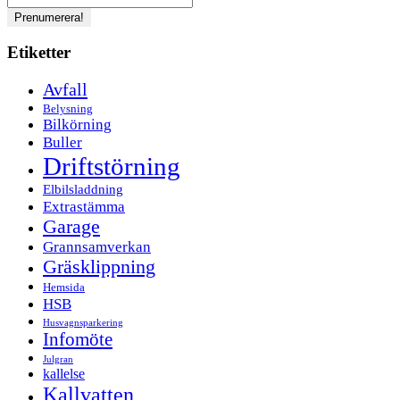
Etiketter
Avfall
Belysning
Bilkörning
Buller
Driftstörning
Elbilsladdning
Extrastämma
Garage
Grannsamverkan
Gräsklippning
Hemsida
HSB
Husvagnsparkering
Infomöte
Julgran
kallelse
Kallvatten