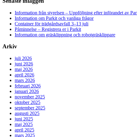
Senaste inläggen
Information från styrelsen – Uppföljning efter införandet av Par
Information om Parkit och vanliga frågor
Container för trädgårdsavfall 3–13 juli
Påminnelse – Registrera er i Parkit
Information om gräsklippning och robotgräsklippare
Arkiv
juli 2026
juni 2026
maj 2026
april 2026
mars 2026
februari 2026
januari 2026
november 2025
oktober 2025
september 2025
augusti 2025
juni 2025
maj 2025
april 2025
mars 2025