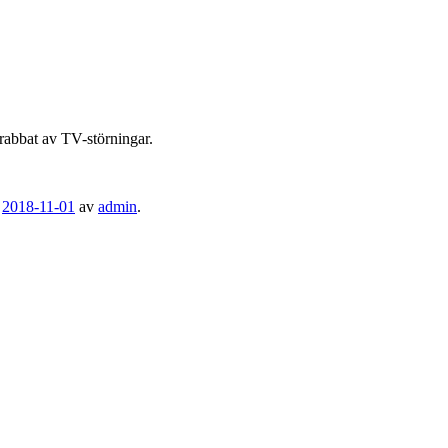
 drabbat av TV-störningar.
n
2018-11-01
av
admin
.