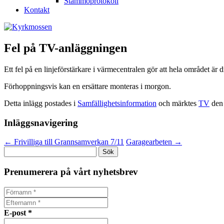
Stämmoprotokoll
Kontakt
Fel på TV-anläggningen
Ett fel på en linjeförstärkare i värmecentralen gör att hela området är
Förhoppningsvis kan en ersättare monteras i morgon.
Detta inlägg postades i
Samfällighetsinformation
och märktes
TV
de
Inläggsnavigering
←
Frivilliga till Grannsamverkan 7/11
Garagearbeten
→
Sök
efter:
Prenumerera på vårt nyhetsbrev
E-post
*