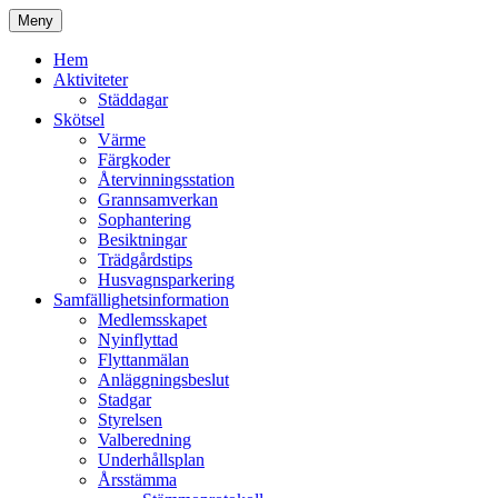
Hoppa
Meny
till
Kyrkmossens officiella hemssida
Kyrkmossen
innehåll
Hem
Aktiviteter
Städdagar
Skötsel
Värme
Färgkoder
Återvinningsstation
Grannsamverkan
Sophantering
Besiktningar
Trädgårdstips
Husvagnsparkering
Samfällighetsinformation
Medlemsskapet
Nyinflyttad
Flyttanmälan
Anläggningsbeslut
Stadgar
Styrelsen
Valberedning
Underhållsplan
Årsstämma