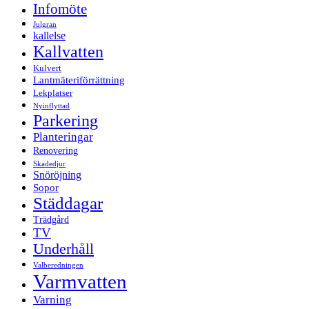
Infomöte
Julgran
kallelse
Kallvatten
Kulvert
Lantmäteriförrättning
Lekplatser
Nyinflyttad
Parkering
Planteringar
Renovering
Skadedjur
Snöröjning
Sopor
Städdagar
Trädgård
TV
Underhåll
Valberedningen
Varmvatten
Varning