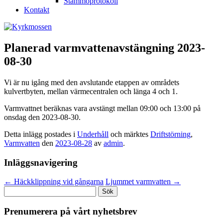
Stämmoprotokoll
Kontakt
Planerad varmvattenavstängning 2023-
08-30
Vi är nu igång med den avslutande etappen av områdets
kulvertbyten, mellan värmecentralen och länga 4 och 1.
Varmvattnet beräknas vara avstängt mellan 09:00 och 13:00 på
onsdag den 2023-08-30.
Detta inlägg postades i
Underhåll
och märktes
Driftstörning
,
Varmvatten
den
2023-08-28
av
admin
.
Inläggsnavigering
←
Häckklippning vid gångarna
Ljummet varmvatten
→
Sök
efter:
Prenumerera på vårt nyhetsbrev