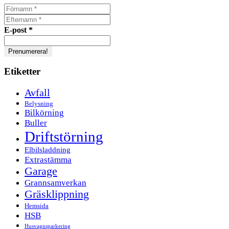
E-post
*
Etiketter
Avfall
Belysning
Bilkörning
Buller
Driftstörning
Elbilsladdning
Extrastämma
Garage
Grannsamverkan
Gräsklippning
Hemsida
HSB
Husvagnsparkering