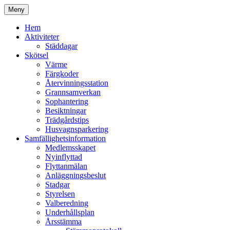
Hoppa
Meny
till
Kyrkmossens officiella hemssida
Kyrkmossen
innehåll
Hem
Aktiviteter
Städdagar
Skötsel
Värme
Färgkoder
Återvinningsstation
Grannsamverkan
Sophantering
Besiktningar
Trädgårdstips
Husvagnsparkering
Samfällighetsinformation
Medlemsskapet
Nyinflyttad
Flyttanmälan
Anläggningsbeslut
Stadgar
Styrelsen
Valberedning
Underhållsplan
Årsstämma