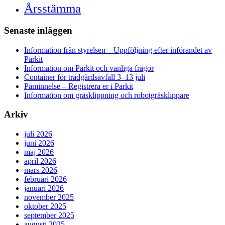
Årsstämma
Senaste inläggen
Information från styrelsen – Uppföljning efter införandet av
Parkit
Information om Parkit och vanliga frågor
Container för trädgårdsavfall 3–13 juli
Påminnelse – Registrera er i Parkit
Information om gräsklippning och robotgräsklippare
Arkiv
juli 2026
juni 2026
maj 2026
april 2026
mars 2026
februari 2026
januari 2026
november 2025
oktober 2025
september 2025
augusti 2025