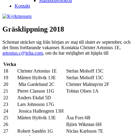
Stämmoprotokoll
Kontakt
Gräsklippning 2018
Schemat sträcker sig från början av maj till slutet av september, och
det finns fortfarande vakanser. Kontakta Christer Artonius 1E,
artonius.c@telia.com
, om du har möjlighet att hjäpla till
Vecka
18
Christer Artonius 1E
Stefan Mohoff 15C
19
Mårten Hyltvik 13E
Stefan Mohoff 15C
20
Mia Gardelund 2C
Christer Malmqvist 2F
21
Pierre Classon 11G
Tobias Olsen 1A
22
Anders Ekdal 5D
23
Lars Johnsson 17G
24
Jessica Hallengren 13H
25
Mårten Hyltvik 13E
Åsa Fors 6B
26
Björn Wikman 6H
27
Robert Sandén 1G
Niclas Karlsson 7E