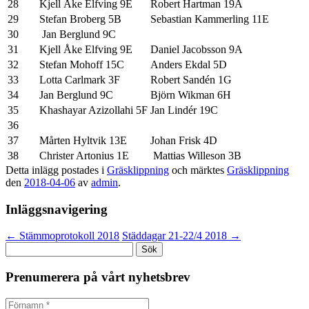
28
Kjell Åke Elfving 9E
Robert Hartman 19A
29
Stefan Broberg 5B
Sebastian Kammerling 11E
30
Jan Berglund 9C
31
Kjell Åke Elfving 9E
Daniel Jacobsson 9A
32
Stefan Mohoff 15C
Anders Ekdal 5D
33
Lotta Carlmark 3F
Robert Sandén 1G
34
Jan Berglund 9C
Björn Wikman 6H
35
Khashayar Azizollahi 5F
Jan Lindér 19C
36
37
Mårten Hyltvik 13E
Johan Frisk 4D
38
Christer Artonius 1E
Mattias Willeson 3B
Detta inlägg postades i
Gräsklippning
och märktes
Gräsklippning
den
2018-04-06
av
admin
.
Inläggsnavigering
←
Stämmoprotokoll 2018
Städdagar 21-22/4 2018
→
Sök
efter:
Prenumerera på vårt nyhetsbrev