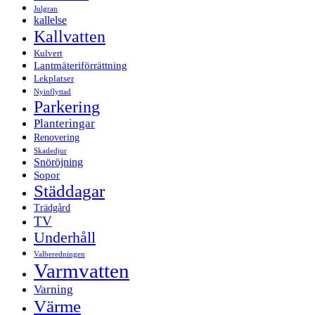
Julgran
kallelse
Kallvatten
Kulvert
Lantmäteriförrättning
Lekplatser
Nyinflyttad
Parkering
Planteringar
Renovering
Skadedjur
Snöröjning
Sopor
Städdagar
Trädgård
TV
Underhåll
Valberedningen
Varmvatten
Varning
Värme