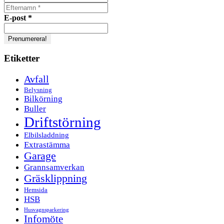
E-post
*
Etiketter
Avfall
Belysning
Bilkörning
Buller
Driftstörning
Elbilsladdning
Extrastämma
Garage
Grannsamverkan
Gräsklippning
Hemsida
HSB
Husvagnsparkering
Infomöte