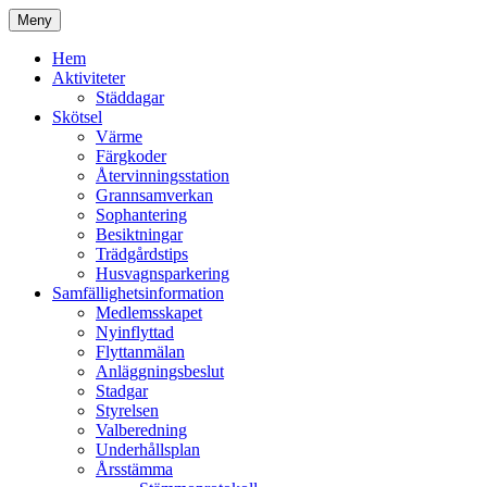
Hoppa
Meny
till
Kyrkmossens officiella hemssida
Kyrkmossen
innehåll
Hem
Aktiviteter
Städdagar
Skötsel
Värme
Färgkoder
Återvinningsstation
Grannsamverkan
Sophantering
Besiktningar
Trädgårdstips
Husvagnsparkering
Samfällighetsinformation
Medlemsskapet
Nyinflyttad
Flyttanmälan
Anläggningsbeslut
Stadgar
Styrelsen
Valberedning
Underhållsplan
Årsstämma