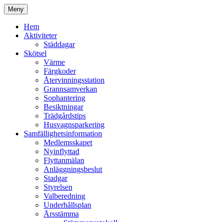
Hoppa
Meny
till
Kyrkmossens officiella hemssida
Kyrkmossen
innehåll
Hem
Aktiviteter
Städdagar
Skötsel
Värme
Färgkoder
Återvinningsstation
Grannsamverkan
Sophantering
Besiktningar
Trädgårdstips
Husvagnsparkering
Samfällighetsinformation
Medlemsskapet
Nyinflyttad
Flyttanmälan
Anläggningsbeslut
Stadgar
Styrelsen
Valberedning
Underhållsplan
Årsstämma