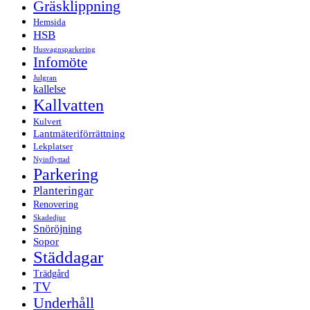
Gräsklippning
Hemsida
HSB
Husvagnsparkering
Infomöte
Julgran
kallelse
Kallvatten
Kulvert
Lantmäteriförrättning
Lekplatser
Nyinflyttad
Parkering
Planteringar
Renovering
Skadedjur
Snöröjning
Sopor
Städdagar
Trädgård
TV
Underhåll