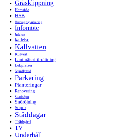
Gräsklippning
Hemsida
HSB
Husvagnsparkering
Infomöte
Julgran
kallelse
Kallvatten
Kulvert
Lantmäteriförrättning
Lekplatser
Nyinflyttad
Parkering
Planteringar
Renovering
Skadedjur
Snöröjning
Sopor
Städdagar
Trädgård
TV
Underhåll