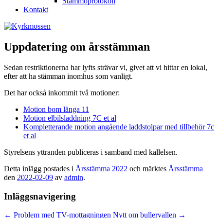
Stämmoprotokoll
Kontakt
Uppdatering om årsstämman
Sedan restriktionerna har lyfts strävar vi, givet att vi hittar en lokal,
efter att ha stämman inomhus som vanligt.
Det har också inkommit två motioner:
Motion bom länga 11
Motion elbilsladdning 7C et al
Kompletterande motion angående laddstolpar med tillbehör 7c
et al
Styrelsens yttranden publiceras i samband med kallelsen.
Detta inlägg postades i
Årsstämma 2022
och märktes
Årsstämma
den
2022-02-09
av
admin
.
Inläggsnavigering
←
Problem med TV-mottagningen
Nytt om bullervallen
→