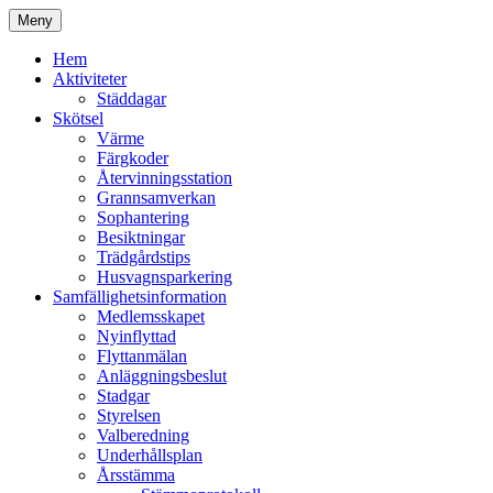
Hoppa
Meny
till
Kyrkmossens officiella hemssida
Kyrkmossen
innehåll
Hem
Aktiviteter
Städdagar
Skötsel
Värme
Färgkoder
Återvinningsstation
Grannsamverkan
Sophantering
Besiktningar
Trädgårdstips
Husvagnsparkering
Samfällighetsinformation
Medlemsskapet
Nyinflyttad
Flyttanmälan
Anläggningsbeslut
Stadgar
Styrelsen
Valberedning
Underhållsplan
Årsstämma