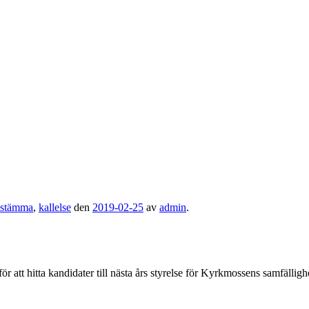
sstämma
,
kallelse
den
2019-02-25
av
admin
.
r att hitta kandidater till nästa års styrelse för Kyrkmossens samfälligh