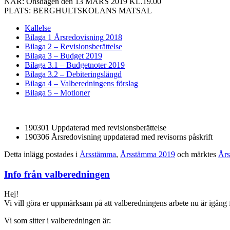
NÄR: Onsdagen den 13 MARS 2019 KL.19.00
PLATS: BERGHULTSKOLANS MATSAL
Kallelse
Bilaga 1 Årsredovisning 2018
Bilaga 2 – Revisionsberättelse
Bilaga 3 – Budget 2019
Bilaga 3.1 – Budgetnoter 2019
Bilaga 3.2 – Debiteringslängd
Bilaga 4 – Valberedningens förslag
Bilaga 5 – Motioner
190301 Uppdaterad med revisionsberättelse
190306 Årsredovisning uppdaterad med revisorns påskrift
Detta inlägg postades i
Årsstämma
,
Årsstämma 2019
och märktes
År
Info från valberedningen
Hej!
Vi vill göra er uppmärksam på att valberedningens arbete nu är igång fö
Vi som sitter i valberedningen är: