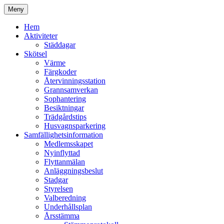
Hoppa
Meny
till
Kyrkmossens officiella hemssida
Kyrkmossen
innehåll
Hem
Aktiviteter
Städdagar
Skötsel
Värme
Färgkoder
Återvinningsstation
Grannsamverkan
Sophantering
Besiktningar
Trädgårdstips
Husvagnsparkering
Samfällighetsinformation
Medlemsskapet
Nyinflyttad
Flyttanmälan
Anläggningsbeslut
Stadgar
Styrelsen
Valberedning
Underhållsplan
Årsstämma