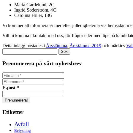
M
aria Gardelund, 2C
Ingrid Söderström, 4C
Carolina Hiller, 13G
Vi kommer att informera er mer efter julledigheterna via hemsidan men 
Vill ni komma i kontakt med oss, för frågor eller med tips på kandidat
Detta inlägg postades i
Årsstämma
,
Årsstämma 2019
och märktes
Val
Sök
efter:
Prenumerera på vårt nyhetsbrev
E-post
*
Etiketter
Avfall
Belysning