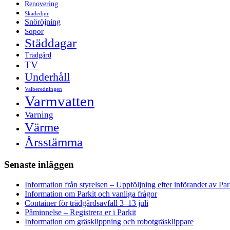
Renovering
Skadedjur
Snöröjning
Sopor
Städdagar
Trädgård
TV
Underhåll
Valberedningen
Varmvatten
Varning
Värme
Årsstämma
Senaste inläggen
Information från styrelsen – Uppföljning efter införandet av Par
Information om Parkit och vanliga frågor
Container för trädgårdsavfall 3–13 juli
Påminnelse – Registrera er i Parkit
Information om gräsklippning och robotgräsklippare