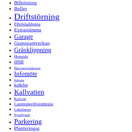
Bilkörning
Buller
Driftstörning
Elbilsladdning
Extrastämma
Garage
Grannsamverkan
Gräsklippning
Hemsida
HSB
Husvagnsparkering
Infomöte
Julgran
kallelse
Kallvatten
Kulvert
Lantmäteriförrättning
Lekplatser
Nyinflyttad
Parkering
Planteringar