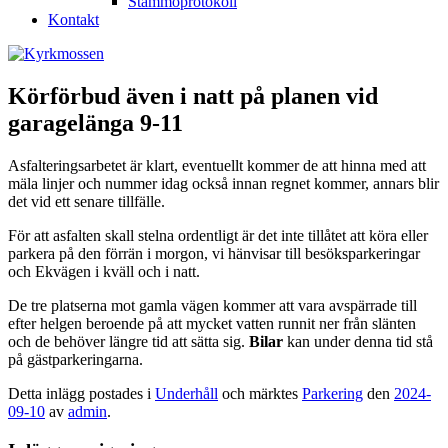
Stämmoprotokoll
Kontakt
Körförbud även i natt på planen vid
garagelänga 9-11
Asfalteringsarbetet är klart, eventuellt kommer de att hinna med att
mäla linjer och nummer idag också innan regnet kommer, annars blir
det vid ett senare tillfälle.
För att asfalten skall stelna ordentligt är det inte tillåtet att köra eller
parkera på den förrän i morgon, vi hänvisar till besöksparkeringar
och Ekvägen i kväll och i natt.
De tre platserna mot gamla vägen kommer att vara avspärrade till
efter helgen beroende på att mycket vatten runnit ner från slänten
och de behöver längre tid att sätta sig.
Bilar
kan under denna tid stå
på gästparkeringarna.
Detta inlägg postades i
Underhåll
och märktes
Parkering
den
2024-
09-10
av
admin
.