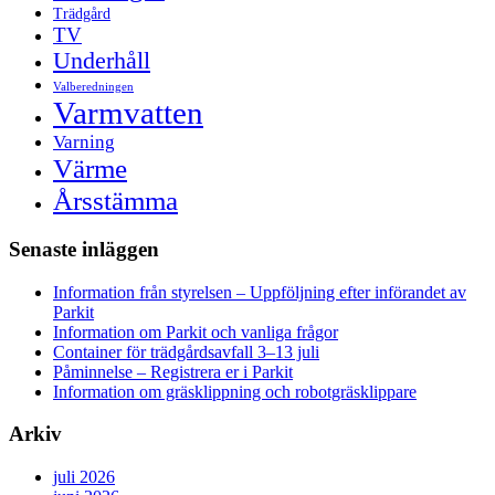
Trädgård
TV
Underhåll
Valberedningen
Varmvatten
Varning
Värme
Årsstämma
Senaste inläggen
Information från styrelsen – Uppföljning efter införandet av
Parkit
Information om Parkit och vanliga frågor
Container för trädgårdsavfall 3–13 juli
Påminnelse – Registrera er i Parkit
Information om gräsklippning och robotgräsklippare
Arkiv
juli 2026