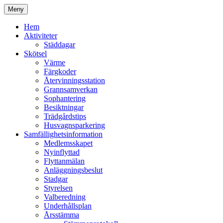
Hoppa
Meny
till
Kyrkmossens officiella hemssida
Kyrkmossen
innehåll
Hem
Aktiviteter
Städdagar
Skötsel
Värme
Färgkoder
Återvinningsstation
Grannsamverkan
Sophantering
Besiktningar
Trädgårdstips
Husvagnsparkering
Samfällighetsinformation
Medlemsskapet
Nyinflyttad
Flyttanmälan
Anläggningsbeslut
Stadgar
Styrelsen
Valberedning
Underhållsplan
Årsstämma