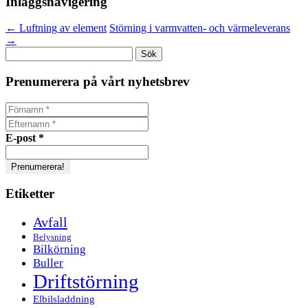
Inläggsnavigering
←
Luftning av element
Störning i varmvatten- och värmeleverans
→
Sök
efter:
Prenumerera på vårt nyhetsbrev
E-post
*
Etiketter
Avfall
Belysning
Bilkörning
Buller
Driftstörning
Elbilsladdning