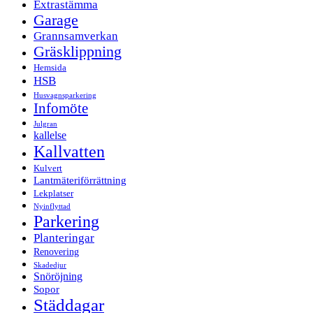
Extrastämma
Garage
Grannsamverkan
Gräsklippning
Hemsida
HSB
Husvagnsparkering
Infomöte
Julgran
kallelse
Kallvatten
Kulvert
Lantmäteriförrättning
Lekplatser
Nyinflyttad
Parkering
Planteringar
Renovering
Skadedjur
Snöröjning
Sopor
Städdagar