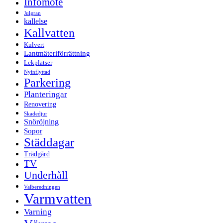
Infomöte
Julgran
kallelse
Kallvatten
Kulvert
Lantmäteriförrättning
Lekplatser
Nyinflyttad
Parkering
Planteringar
Renovering
Skadedjur
Snöröjning
Sopor
Städdagar
Trädgård
TV
Underhåll
Valberedningen
Varmvatten
Varning