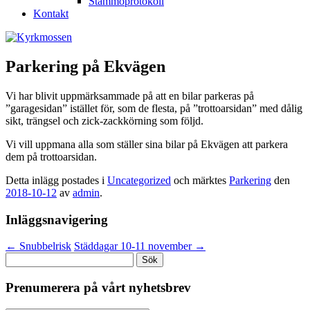
Stämmoprotokoll
Kontakt
Parkering på Ekvägen
Vi har blivit uppmärksammade på att en bilar parkeras på
”garagesidan” istället för, som de flesta, på ”trottoarsidan” med dålig
sikt, trängsel och zick-zackkörning som följd.
Vi vill uppmana alla som ställer sina bilar på Ekvägen att parkera
dem på trottoarsidan.
Detta inlägg postades i
Uncategorized
och märktes
Parkering
den
2018-10-12
av
admin
.
Inläggsnavigering
←
Snubbelrisk
Städdagar 10-11 november
→
Sök
efter:
Prenumerera på vårt nyhetsbrev