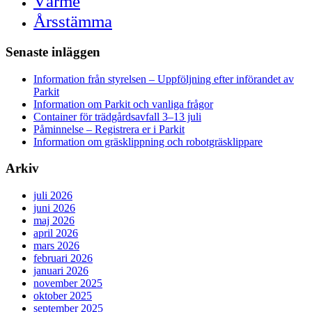
Värme
Årsstämma
Senaste inläggen
Information från styrelsen – Uppföljning efter införandet av
Parkit
Information om Parkit och vanliga frågor
Container för trädgårdsavfall 3–13 juli
Påminnelse – Registrera er i Parkit
Information om gräsklippning och robotgräsklippare
Arkiv
juli 2026
juni 2026
maj 2026
april 2026
mars 2026
februari 2026
januari 2026
november 2025
oktober 2025
september 2025