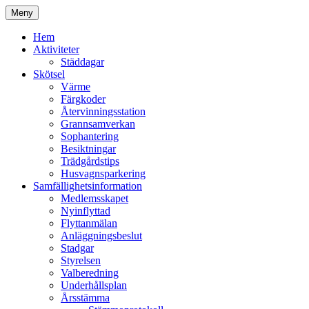
Hoppa
Meny
till
Kyrkmossens officiella hemssida
Kyrkmossen
innehåll
Hem
Aktiviteter
Städdagar
Skötsel
Värme
Färgkoder
Återvinningsstation
Grannsamverkan
Sophantering
Besiktningar
Trädgårdstips
Husvagnsparkering
Samfällighetsinformation
Medlemsskapet
Nyinflyttad
Flyttanmälan
Anläggningsbeslut
Stadgar
Styrelsen
Valberedning
Underhållsplan
Årsstämma