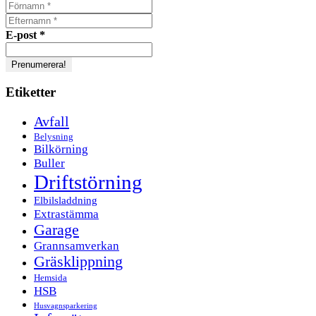
E-post
*
Etiketter
Avfall
Belysning
Bilkörning
Buller
Driftstörning
Elbilsladdning
Extrastämma
Garage
Grannsamverkan
Gräsklippning
Hemsida
HSB
Husvagnsparkering