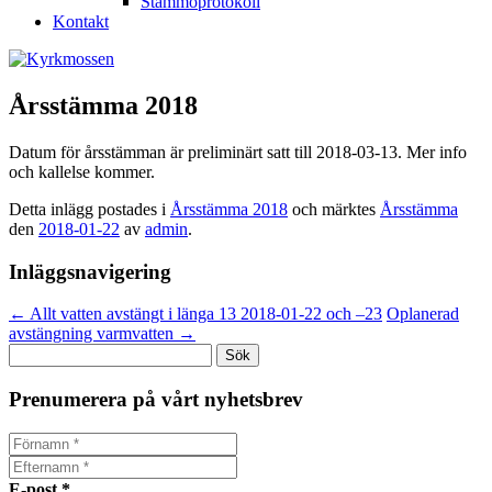
Stämmoprotokoll
Kontakt
Årsstämma 2018
Datum för årsstämman är preliminärt satt till 2018-03-13. Mer info
och kallelse kommer.
Detta inlägg postades i
Årsstämma 2018
och märktes
Årsstämma
den
2018-01-22
av
admin
.
Inläggsnavigering
←
Allt vatten avstängt i länga 13 2018-01-22 och –23
Oplanerad
avstängning varmvatten
→
Sök
efter:
Prenumerera på vårt nyhetsbrev
E-post
*