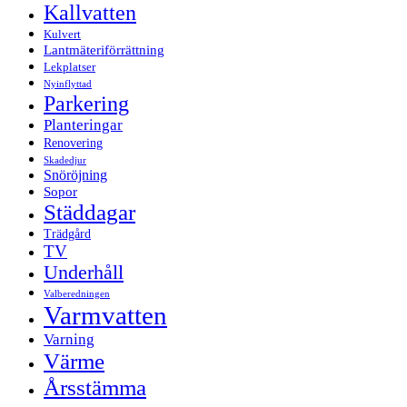
Kallvatten
Kulvert
Lantmäteriförrättning
Lekplatser
Nyinflyttad
Parkering
Planteringar
Renovering
Skadedjur
Snöröjning
Sopor
Städdagar
Trädgård
TV
Underhåll
Valberedningen
Varmvatten
Varning
Värme
Årsstämma