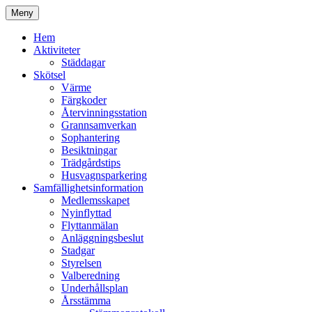
Hoppa
Meny
till
Kyrkmossens officiella hemssida
Kyrkmossen
innehåll
Hem
Aktiviteter
Städdagar
Skötsel
Värme
Färgkoder
Återvinningsstation
Grannsamverkan
Sophantering
Besiktningar
Trädgårdstips
Husvagnsparkering
Samfällighetsinformation
Medlemsskapet
Nyinflyttad
Flyttanmälan
Anläggningsbeslut
Stadgar
Styrelsen
Valberedning
Underhållsplan
Årsstämma