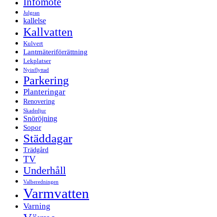
Infomöte
Julgran
kallelse
Kallvatten
Kulvert
Lantmäteriförrättning
Lekplatser
Nyinflyttad
Parkering
Planteringar
Renovering
Skadedjur
Snöröjning
Sopor
Städdagar
Trädgård
TV
Underhåll
Valberedningen
Varmvatten
Varning