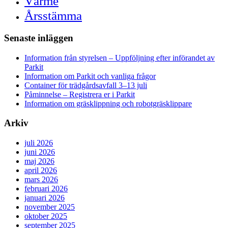
Värme
Årsstämma
Senaste inläggen
Information från styrelsen – Uppföljning efter införandet av
Parkit
Information om Parkit och vanliga frågor
Container för trädgårdsavfall 3–13 juli
Påminnelse – Registrera er i Parkit
Information om gräsklippning och robotgräsklippare
Arkiv
juli 2026
juni 2026
maj 2026
april 2026
mars 2026
februari 2026
januari 2026
november 2025
oktober 2025
september 2025