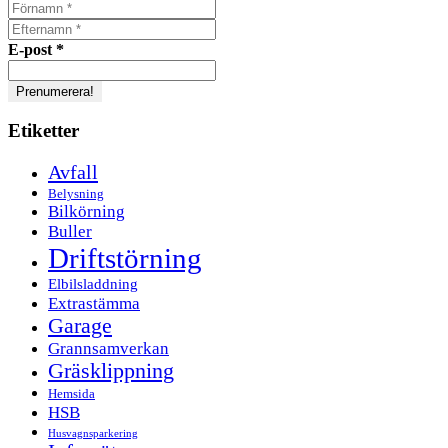
E-post
*
Etiketter
Avfall
Belysning
Bilkörning
Buller
Driftstörning
Elbilsladdning
Extrastämma
Garage
Grannsamverkan
Gräsklippning
Hemsida
HSB
Husvagnsparkering