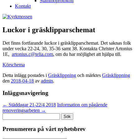
Stämmoprotokoll
Kontakt
Luckor i gräsklipparschemat
Det finns fortfarande luckor i gräsklipparschemat. Det saknas folk
under vecka 22-24, 30, 35-36 samt 38. Kontakta Christer Artonius
1E,
artonius.c@telia.com
, om du har möjlighet att hjälpa till.
Körschema
Detta inlägg postades i
Gräsklippning
och märktes
Gräsklippning
den
2018-04-18
av
admin
.
Inläggsnavigering
←
Städdagar 21-22/4 2018
Information om pågående
renoveringsarbeten
→
Sök
efter:
Prenumerera på vårt nyhetsbrev