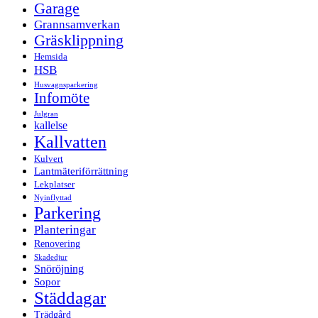
Garage
Grannsamverkan
Gräsklippning
Hemsida
HSB
Husvagnsparkering
Infomöte
Julgran
kallelse
Kallvatten
Kulvert
Lantmäteriförrättning
Lekplatser
Nyinflyttad
Parkering
Planteringar
Renovering
Skadedjur
Snöröjning
Sopor
Städdagar
Trädgård