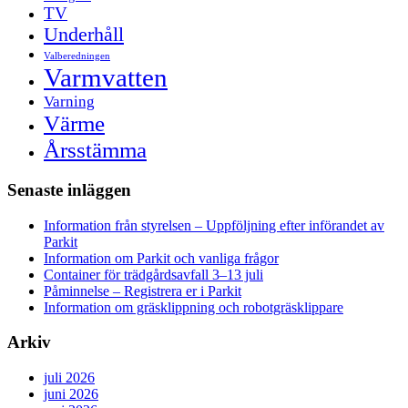
TV
Underhåll
Valberedningen
Varmvatten
Varning
Värme
Årsstämma
Senaste inläggen
Information från styrelsen – Uppföljning efter införandet av
Parkit
Information om Parkit och vanliga frågor
Container för trädgårdsavfall 3–13 juli
Påminnelse – Registrera er i Parkit
Information om gräsklippning och robotgräsklippare
Arkiv
juli 2026
juni 2026