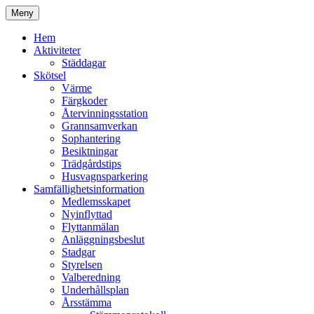
Hoppa
Meny
till
Kyrkmossens officiella hemssida
Kyrkmossen
innehåll
Hem
Aktiviteter
Städdagar
Skötsel
Värme
Färgkoder
Återvinningsstation
Grannsamverkan
Sophantering
Besiktningar
Trädgårdstips
Husvagnsparkering
Samfällighetsinformation
Medlemsskapet
Nyinflyttad
Flyttanmälan
Anläggningsbeslut
Stadgar
Styrelsen
Valberedning
Underhållsplan
Årsstämma