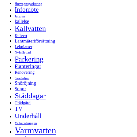
Husvagnsparkering
Infomöte
Julgran
kallelse
Kallvatten
Kulvert
Lantmäteriförrättning
Lekplatser
Nyinflyttad
Parkering
Planteringar
Renovering
Skadedjur
Snöröjning
Sopor
Städdagar
Trädgård
TV
Underhåll
Valberedningen
Varmvatten