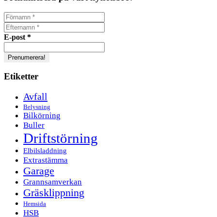
E-post
*
Etiketter
Avfall
Belysning
Bilkörning
Buller
Driftstörning
Elbilsladdning
Extrastämma
Garage
Grannsamverkan
Gräsklippning
Hemsida
HSB