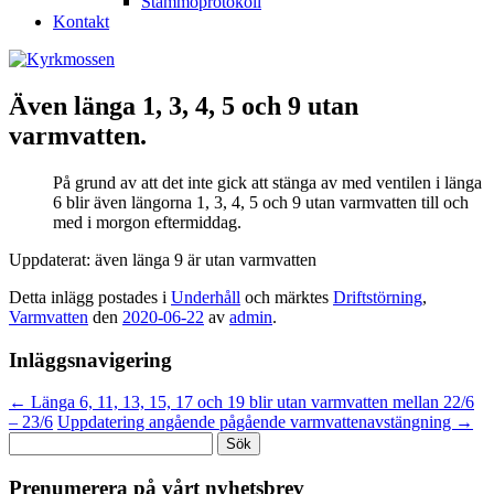
Stämmoprotokoll
Kontakt
Även länga 1, 3, 4, 5 och 9 utan
varmvatten.
På grund av att det inte gick att stänga av med ventilen i länga
6 blir även längorna 1, 3, 4, 5 och 9 utan varmvatten till och
med i morgon eftermiddag.
Uppdaterat: även länga 9 är utan varmvatten
Detta inlägg postades i
Underhåll
och märktes
Driftstörning
,
Varmvatten
den
2020-06-22
av
admin
.
Inläggsnavigering
←
Länga 6, 11, 13, 15, 17 och 19 blir utan varmvatten mellan 22/6
– 23/6
Uppdatering angående pågående varmvattenavstängning
→
Sök
efter:
Prenumerera på vårt nyhetsbrev