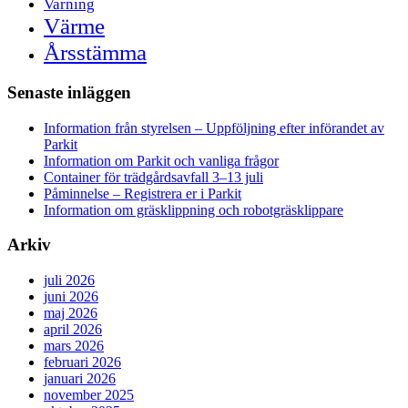
Varning
Värme
Årsstämma
Senaste inläggen
Information från styrelsen – Uppföljning efter införandet av
Parkit
Information om Parkit och vanliga frågor
Container för trädgårdsavfall 3–13 juli
Påminnelse – Registrera er i Parkit
Information om gräsklippning och robotgräsklippare
Arkiv
juli 2026
juni 2026
maj 2026
april 2026
mars 2026
februari 2026
januari 2026
november 2025