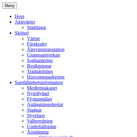
Hoppa
Meny
till
Kyrkmossens officiella hemssida
Kyrkmossen
innehåll
Hem
Aktiviteter
Städdagar
Skötsel
Värme
Färgkoder
Återvinningsstation
Grannsamverkan
Sophantering
Besiktningar
Trädgårdstips
Husvagnsparkering
Samfällighetsinformation
Medlemsskapet
Nyinflyttad
Flyttanmälan
Anläggningsbeslut
Stadgar
Styrelsen
Valberedning
Underhållsplan
Årsstämma