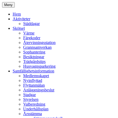
Hoppa
Meny
till
Kyrkmossens officiella hemssida
Kyrkmossen
innehåll
Hem
Aktiviteter
Städdagar
Skötsel
Värme
Färgkoder
Återvinningsstation
Grannsamverkan
Sophantering
Besiktningar
Trädgårdstips
Husvagnsparkering
Samfällighetsinformation
Medlemsskapet
Nyinflyttad
Flyttanmälan
Anläggningsbeslut
Stadgar
Styrelsen
Valberedning
Underhållsplan
Årsstämma