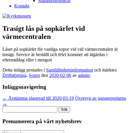
Stämmoprotokoll
Kontakt
Trasigt lås på sopkärlet vid
värmecentralen
Låset på sopkärlet för vanliga sopor vid vid värmecentralen är
trasigt. Service är beställt och felet kommer att åtgärdas i
eftermiddag eller i morgon
Detta inlägg postades i
Samfällighetsinformation
och märktes
Driftstörning
,
Sopor
den
2020-02-06
av
admin
.
Inläggsnavigering
←
Årstämma planerad till 2020-03-19
Översyn av garageportarna
→
Sök
efter:
Prenumerera på vårt nyhetsbrev