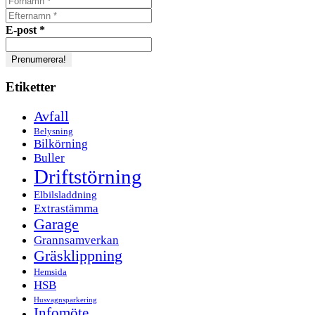
E-post
*
Etiketter
Avfall
Belysning
Bilkörning
Buller
Driftstörning
Elbilsladdning
Extrastämma
Garage
Grannsamverkan
Gräsklippning
Hemsida
HSB
Husvagnsparkering
Infomöte