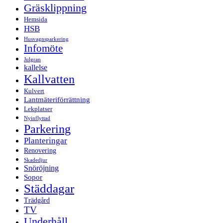
Gräsklippning
Hemsida
HSB
Husvagnsparkering
Infomöte
Julgran
kallelse
Kallvatten
Kulvert
Lantmäteriförrättning
Lekplatser
Nyinflyttad
Parkering
Planteringar
Renovering
Skadedjur
Snöröjning
Sopor
Städdagar
Trädgård
TV
Underhåll