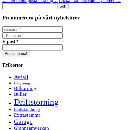
←
I en mailinglista nära dig…
Läcka i radiatorvattensystemet.
→
Sök
efter:
Prenumerera på vårt nyhetsbrev
E-post
*
Etiketter
Avfall
Belysning
Bilkörning
Buller
Driftstörning
Elbilsladdning
Extrastämma
Garage
Grannsamverkan