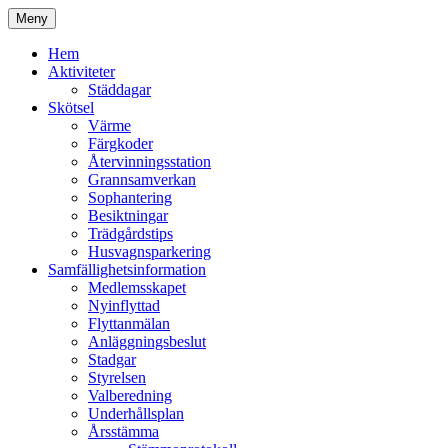
Hoppa
Meny
till
Kyrkmossens officiella hemssida
Kyrkmossen
innehåll
Hem
Aktiviteter
Städdagar
Skötsel
Värme
Färgkoder
Återvinningsstation
Grannsamverkan
Sophantering
Besiktningar
Trädgårdstips
Husvagnsparkering
Samfällighetsinformation
Medlemsskapet
Nyinflyttad
Flyttanmälan
Anläggningsbeslut
Stadgar
Styrelsen
Valberedning
Underhållsplan
Årsstämma